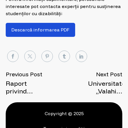
interesate pot contacta experții pentru susținerea
studenților cu dizabilități:
Descarcă informarea PDF
Previous Post
Next Post
Raport
Universitate
privind
„Valahia”
asigurarea
din
accesului
Târgoviște
fizic al
oferă
Copyright © 2025
persoanelor
accesibilitat