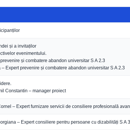
icipanților
ei și a invitaților
ctivelor evenimentului.
t prevenire și combatere abandon universitar S A 2.3
 Expert prevenire și combatere abandon universitar S A 2.3
idere.
il Constantin – manager proiect
rnel – Expert furnizare servicii de consiliere profesională avan
rgiana – Expert consiliere pentru persoane cu dizabilități S A 3