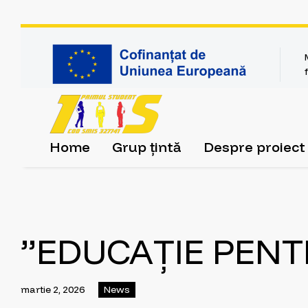
Home
Grup țintă
Despre proiect
”EDUCAȚIE PENT
martie 2, 2026
News