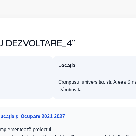
U DEZVOLTARE_4”
Locația
Campusul universitar, str. Aleea Sina
Dâmbovița
ducație și Ocupare 2021-2027
 implementează proiectul: