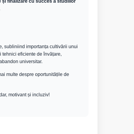
și finalizare cu succes a studiilor
1
, subliniind importanța cultivării unui
 tehnici eficiente de învățare,
e abandon universitar.
mai multe despre oportunitățile de
r, motivant și incluziv!