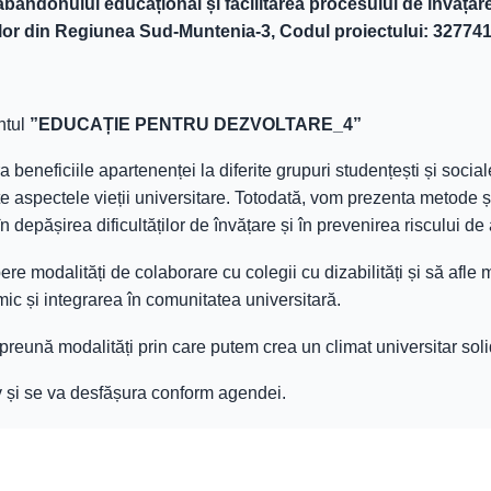
andonului educațional și facilitarea procesului de învățare 
ților din Regiunea Sud-Muntenia-3, Codul proiectului: 32774
entul
”EDUCAȚIE PENTRU DEZVOLTARE_4”
beneficiile apartenenței la diferite grupuri studențești și sociale
e aspectele vieții universitare. Totodată, vom prezenta metode și
 în depășirea dificultăților de învățare și în prevenirea riscului d
re modalități de colaborare cu colegii cu dizabilități și să afle 
ic și integrarea în comunitatea universitară.
ună modalități prin care putem crea un climat universitar solida
v și se va desfășura conform agendei.