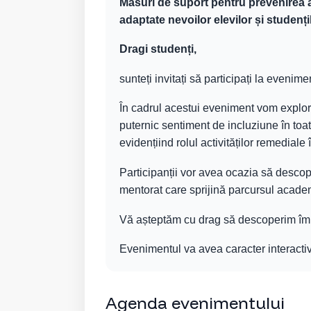
Măsuri de suport pentru prevenirea ab
adaptate nevoilor elevilor și studen
Dragi studenți,
sunteți invitați să participați la evenim
În cadrul acestui eveniment vom explora 
puternic sentiment de incluziune în toat
evidențiind rolul activităților remediale
Participanții vor avea ocazia să descope
mentorat care sprijină parcursul academ
Vă așteptăm cu drag să descoperim împre
Evenimentul va avea caracter interacti
Agenda evenimentului