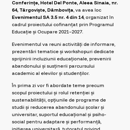
Conferințe, Hotel Del Ponte, Aleea Sinaia, nr.
64, Târgoviște, Dâmbovița
, va avea loc
Evenimentul SA 3.5 nr. 4 din 14
, organizat în
cadrul proiectului cofinanțat prin Programul
Educație și Ocupare 2021–2027.
Evenimentul va reuni activități de informare,
prezentări tematice și workshopuri dedicate
sprijinirii incluziunii educaționale, prevenirii
abandonului și susținerii parcursului
academic al elevilor și studenților.
În prima zi vor fi abordate teme precum
scopul proiectului și rolul retenției și
sustenabilității, opțiunile de programe de
studii și reducerea abandonului școlar și
universitar, suportul educațional și psiho-
social pentru adaptare și performanță,
inițierea universitară, tutoratul privind